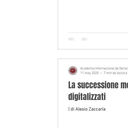
Academia Internacional de Dere
11 may 2020
7 min de lectura
La successione mor
digitalizzati
| di Alesio Zaccaría