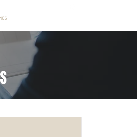
Nuevo video
ONES
JURISPRUDENCIA
More
ES