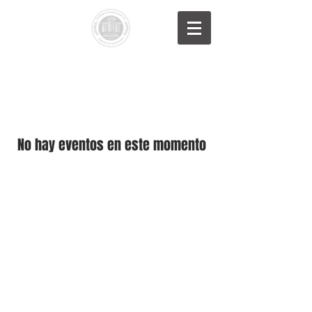
Academia
Internacional
Derecho de
Sucesiones
Nuevo video
No hay eventos en este momento
© Copyright 2020-2025 Academia
Internacional de Derecho de Sucesiones,
|
Todos los Derechos Reservados,